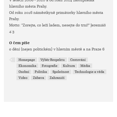
V letech 2006 - 2010 a od roku 2014 zastupitelka
hlavního města Prahy.
Od roku 2016 náměstkyně primátorky hlavního města
Prahy.
Motto: "Zorejte, co leží ladem, nesejte do trní!" Jeremiáš
4:3
O čem píše
o dění (nejen politickém) v hlavním městě a na Praze 6
Homepage
Výběr Respektu
Cestování
Ekonomika
Fotografie
Kultura
Média
Osobní
Politika
Společnost
Technologie a věda
Video
Zábava
Zahraničí